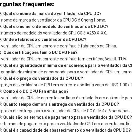
rguntas frequentes:
P: Qual é o nome da marca do ventilador da CPU DC?
O nome da marca do ventilador da CPU DC é Cheng Home.
P: Qual é o número de modelo do ventilador da CPU DC?
O número de modelo do ventilador da CPU CC é A25XX-XX.
P: Onde é fabricado o ventilador da CPU DC?
O ventilador da CPU em corrente contínua é fabricado na China.
Q: Que certificações tem o DC CPU Fan?
O ventilador de CPU em corrente contínua tem certificações UL TUV.
P: Qual é a quantidade mínima de encomenda para o ventilador da 
A quantidade mínima de encomenda para o ventilador de CPU em corre
P: Qual é o preço do ventilador da CPU DC?
O preço do ventilador de CPU em corrente contínua varia de USD 1,00 a
P: Como é o DC CPU Fan embalado?
O ventilador de CPU de corrente contínua é embalado em caixas de pap
P: Quanto tempo demora a entrega do ventilador da CPU DC?
O prazo de entrega para o ventilador de CPU de CC é de 4 a 6 semanas.
P: Quais são os termos de pagamento para o ventilador da CPU DC?
Os termos de pagamento para o ventilador de CPU em corrente contín
P: Qual é a capacidade de abastecimento do ventilador da CPU DC?