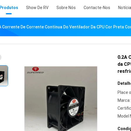
Produtos
Show De RV
Sobre Nós
Contacte-Nos
Notíci
A Corrente De Corrente Contínua Do Ventilador Da CPU Cor Preta Co
0.2A 
da CP
resfr
Detalh
Place o
Marca:
Certifi
Model 
Condiç