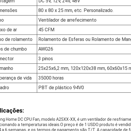
ltagem
DC 5V, 12V, 24V, 48V
mensões
80 x 80 x 25 mm, etc. Personalizado.
po
Ventilador de arrefecimento
uxo de ar
45 CFM
po de rolamento
Rolamento de Esferas ou Rolamento de Man
os de chumbo
AWG26
nector
3 pinos
manho
25x25x6,2 mm, 120x120x38 mm, 60x60x15 m
perança de vida
35000 horas
adro
PBT de plástico 94V0
licações:
ng Home DC CPU Fan, modelo A25XX-XX, é um ventilador de resfriame
cionando a temperaturas ideais.O preço é de 1 USDO produto é vendi
4 a 6 semanas, e os termos de pagamento são T/T. A capacidade de f