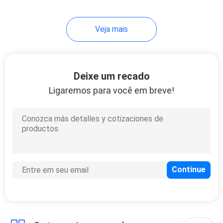
14
Veja mais
3D impressora
Cooling Fan
Deixe um recado
Ligaremos para você em breve!
9
Fã sem escova do
PC