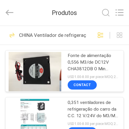
2026
Cheng
Home
Produtos
Electronics
Co.,Ltd.
All
Rights
CASA
Reserved.
81
CHINA Ventilador de refrigeração do veículo
Ventilador de
PRODUTOS
refrigeração da C.C.
Fonte de alimentação
0,556 M3/de DC12V
SHOW
CHA3812DB O Min
DE
Vehicle Cooling Fan
USD1.00-8.00 per piece MOQ:2000 PCes
RV
CONTACT
35
Ventilador de
0,351 ventiladores de
SOBRE
refrigeração do carro da
NÓS
refrigeração do
C.C. 12 V/24V do M3/Min
Ball Bearing
USD1.00-8.00 per piece MOQ:2000 PCes
servidor