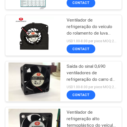
EXCURSÃO
CONTACT
DA
Ventilador de
FÁBRICA
32
refrigeração do veículo
do rolamento de luva
Ventilador de
CONTROLE
60x60x15mm de
USD1.00-8.00 per piece MOQ:2000 PCes
refrigeração do
DC5V/12V/24V PBT
DA
CONTACT
veículo
QUALIDADE
Saída do sinal 0,690
ventiladores de
CONTACTE-
refrigeração do carro da
150
C.C. 12/24V de M3/Min
NOS
USD1.00-8.00 per piece MOQ:2000 PCes
Fã do processador
CONTACT
NOTÍCIA
central da C.C.
Ventilador de
refrigeração alto
PEÇA
termoplástico do veículo