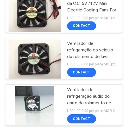
da C.C. 5V /12V Mini
Electric Cooling Fans For
14
USD1.00-8.00 per piece MOQ:2000 PCes
CONTACT
PWM controlou o fã
Ventilador de
refrigeração do veículo
do rolamento de luva
40x7mm de
USD1.00-8.00 per piece MOQ:2000 PCes
CHB4012BBS
CONTACT
12
Fã da cremalheira
Ventilador de
refrigeração audio do
do servidor
carro do rolamento de
luva PBT 94V0 DC5V
USD1.00-8.00 per piece MOQ:2000 PCes
/12V/24V
CONTACT