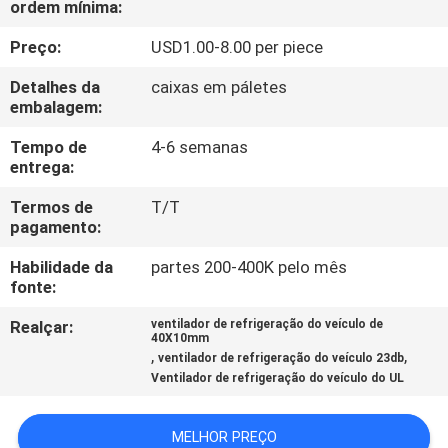
ordem mínima:
EXCURSÃO
DA
Preço:
USD1.00-8.00 per piece
FÁBRICA
Detalhes da
caixas em páletes
embalagem:
CONTROLE
Tempo de
4-6 semanas
entrega:
DA
Termos de
T/T
QUALIDADE
pagamento:
Habilidade da
partes 200-400K pelo mês
CONTACTE-
fonte:
NOS
Realçar:
ventilador de refrigeração do veículo de
40X10mm
,
,
ventilador de refrigeração do veículo 23db
NOTÍCIA
Ventilador de refrigeração do veículo do UL
PEÇA
MELHOR PREÇO