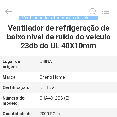
2026
Cheng
Home
Electronics
Co.,Ltd.
Ventilador de refrigeração do veículo
All
Rights
Ventilador de refrigeração de
CASA
Reserved.
baixo nível de ruído do veículo
PRODUTOS
23db do UL 40X10mm
SHOW
Lugar de
CHINA
origem:
DE
RV
Marca:
Cheng Home
Certificação:
UL TUV
SOBRE
Número do
CHA4012CB (E)
NÓS
modelo:
Quantidade de
2000 PCes