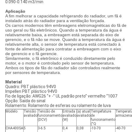
0.090-0.140 m3/min
Aplicação
A fim melhorar a capacidade refrigerando do radiador, um fã é
instalado atrás do radiador para a ventilação forçada.
Os carros modernos têm embreagens eletromagnéticas do fã de
uso geral ou fãs eletrônicos. Quando a temperatura da água é
relativamente baixa, a embreagem está separada do eixo de
gerencio, e o fã não se move. Quando a temperatura da água é
relativamente alta, o sensor de temperatura está conectado à
fonte de alimentação para contratar a embreagem com o eixo
de gerencio e o fã gerencie.
Similarmente, o fã eletrônico é conduzido diretamente pelo
motor, e o motor é controlado pelo sensor de temperatura.
Ambos os tipos de fãs do radiador são controlados realmente
por sensores de temperatura.
Material
Quadro: PBT plástico 94V0
Impellen PBT plástico 94V0
Fio de ligação: AWG26 “+ -” UL padrão preto” vermelho “1007
Opção: Saída do sinal
Rolamento: Rolamento de esferas ou rolamento de luva
Modelo
Tensão
Tensão de
Entrada
(a) atual
Tempefature
Temperatu
avaliado
funcionamento
avaliado
avaliado
de
armazena
(DCV)
(W)
funcionamento
(°Q
CHA400SA
5
3-6.5
0,4
0,08
-10-70
-40-70