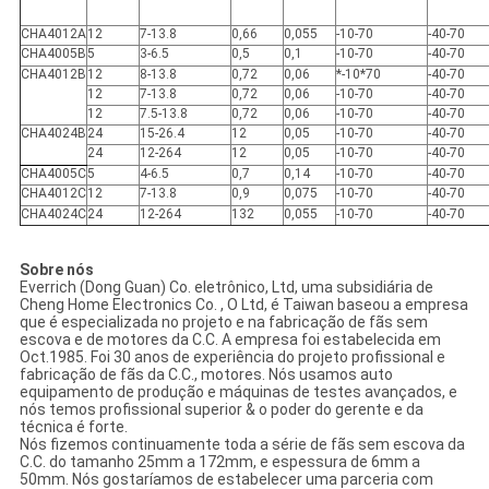
CHA4012A
12
7-13.8
0,66
0,055
-10-70
-40-70
CHA4005B
5
3-6.5
0,5
0,1
-10-70
-40-70
CHA4012B
12
8-13.8
0,72
0,06
*-10*70
-40-70
12
7-13.8
0,72
0,06
-10-70
-40-70
12
7.5-13.8
0,72
0,06
-10-70
-40-70
CHA4024B
24
15-26.4
12
0,05
-10-70
-40-70
24
12-264
12
0,05
-10-70
-40-70
CHA4005C
5
4-6.5
0,7
0,14
-10-70
-40-70
CHA4012C
12
7-13.8
0,9
0,075
-10-70
-40-70
CHA4024C
24
12-264
132
0,055
-10-70
-40-70
Sobre nós
Everrich (Dong Guan) Co. eletrônico, Ltd, uma subsidiária de
Cheng Home Electronics Co. , O Ltd, é Taiwan baseou a empresa
que é especializada no projeto e na fabricação de fãs sem
escova e de motores da C.C. A empresa foi estabelecida em
Oct.1985. Foi 30 anos de experiência do projeto profissional e
fabricação de fãs da C.C., motores. Nós usamos auto
equipamento de produção e máquinas de testes avançados, e
nós temos profissional superior & o poder do gerente e da
técnica é forte.
Nós fizemos continuamente toda a série de fãs sem escova da
C.C. do tamanho 25mm a 172mm, e espessura de 6mm a
50mm. Nós gostaríamos de estabelecer uma parceria com