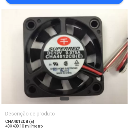
UMAS
CITAÇÕES
MAPA
DO
SITE
PRIVACY
POLICY
Descrição de produto
CHA4012CB (E)
40X40X10 milímetro