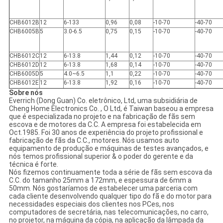
CHB6012B
12
6-133
0,96
0,08
-10-70
-40-70
CHB6005B
5
3.0-6.5
0,75
0,15
-10-70
-40-70
CHB6012C
12
6-13.8
1,44
0,12
-10-70
-40-70
CHB6012D
12
6-13.8
1,68
0,14
-10-70
-40-70
CHB6005D
5
4.0~6.5
1,1
0,22
-10-70
-40-70
CHB6012E
12
6-13.8
1,92
0,16
-10-70
-40-70
Sobre nós
Everrich (Dong Guan) Co. eletrônico, Ltd, uma subsidiária de
Cheng Home Electronics Co. , O Ltd, é Taiwan baseou a empresa
que é especializada no projeto e na fabricação de fãs sem
escova e de motores da C.C. A empresa foi estabelecida em
Oct.1985. Foi 30 anos de experiência do projeto profissional e
fabricação de fãs da C.C., motores. Nós usamos auto
equipamento de produção e máquinas de testes avançados, e
nós temos profissional superior & o poder do gerente e da
técnica é forte.
Nós fizemos continuamente toda a série de fãs sem escova da
C.C. do tamanho 25mm a 172mm, e espessura de 6mm a
50mm. Nós gostaríamos de estabelecer uma parceria com
cada cliente desenvolvendo qualquer tipo do fã e do motor para
necessidades especiais dos clientes nos PCes, nos
computadores de secretária, nas telecomunicações, no carro,
no projetor, na máquina da cópia, na aplicação da lâmpada da