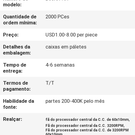
EXCURSÃO
modelo:
DA
Quantidade de
2000 PCes
ordem mínima:
FÁBRICA
Preço:
USD1.00-8.00 per piece
CONTROLE
Detalhes da
caixas em páletes
DA
embalagem:
QUALIDADE
Tempo de
4-6 semanas
entrega:
CONTACTE-
Termos de
T/T
pagamento:
NOS
Habilidade da
partes 200-400K pelo mês
fonte:
NOTÍCIA
Realçar:
,
fã do processador central da C.C. de 60x10mm
,
Fã do processador central da C.C. 3200RPM
PEÇA
Fã do processador central da C.C. de 3200RPM
60x10mm