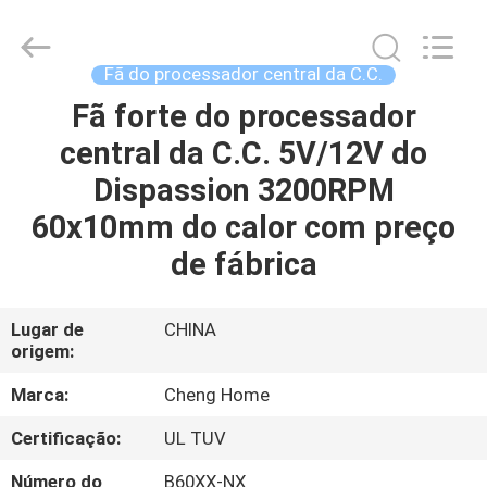
2026
Cheng
Home
Electronics
Co.,Ltd.
Fã do processador central da C.C.
All
Rights
Fã forte do processador
CASA
Reserved.
central da C.C. 5V/12V do
PRODUTOS
Dispassion 3200RPM
60x10mm do calor com preço
SHOW
de fábrica
DE
RV
Lugar de
CHINA
origem:
SOBRE
Marca:
Cheng Home
NÓS
Certificação:
UL TUV
Número do
B60XX-NX