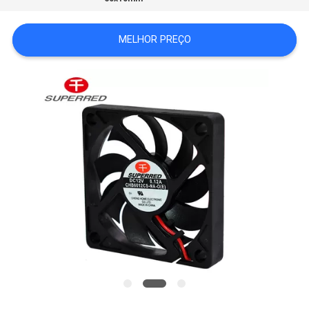
UMAS
CITAÇÕES
MELHOR PREÇO
MAPA
DO
SITE
PRIVACY
POLICY