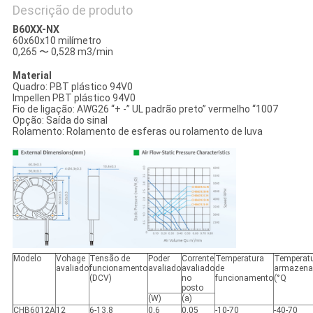
Descrição de produto
B60XX-NX
60x60x10 milímetro
0,265 〜 0,528 m3/min
Material
Quadro: PBT plástico 94V0
Impellen PBT plástico 94V0
Fio de ligação: AWG26 “+ -” UL padrão preto” vermelho “1007
Opção: Saída do sinal
Rolamento: Rolamento de esferas ou rolamento de luva
Modelo
Vohage
Tensão de
Poder
Corrente
Temperatura
Temperatu
avaliado
funcionamento
avaliado
avaliado
de
armazena
(DCV)
no
funcionamento
(°Q
posto
(W)
(a)
CHB6012A
12
6-13.8
0,6
0,05
-10-70
-40-70