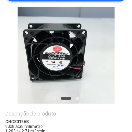
UMAS
CITAÇÕES
MAPA
DO
SITE
PRIVACY
POLICY
Descrição de produto
CHC8012AB
80x80x38 milímetro
1,283 〜 2,71 m3/min