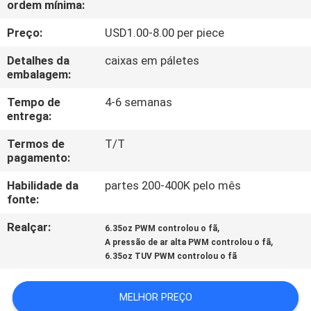
ordem mínima:
EXCURSÃO
DA
Preço:
USD1.00-8.00 per piece
FÁBRICA
Detalhes da
caixas em páletes
embalagem:
CONTROLE
Tempo de
4-6 semanas
entrega:
DA
Termos de
T/T
QUALIDADE
pagamento:
Habilidade da
partes 200-400K pelo mês
CONTACTE-
fonte:
NOS
Realçar:
,
6.35oz PWM controlou o fã
,
A pressão de ar alta PWM controlou o fã
NOTÍCIA
6.35oz TUV PWM controlou o fã
MELHOR PREÇO
PEÇA