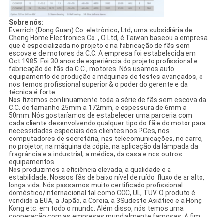
Sobre nós:
Everrich (Dong Guan) Co. eletrônico, Ltd, uma subsidiária de
Cheng Home Electronics Co. , O Ltd, é Taiwan baseou a empresa
que é especializada no projeto e na fabricação de fãs sem
escova e de motores da C.C. A empresa foi estabelecida em
Oct.1985. Foi 30 anos de experiência do projeto profissional e
fabricação de fãs da C.C., motores. Nós usamos auto
equipamento de produção e máquinas de testes avançados, e
nós temos profissional superior & o poder do gerente e da
técnica é forte.
Nós fizemos continuamente toda a série de fãs sem escova da
C.C. do tamanho 25mm a 172mm, e espessura de 6mm a
50mm. Nós gostaríamos de estabelecer uma parceria com
cada cliente desenvolvendo qualquer tipo do fã e do motor para
necessidades especiais dos clientes nos PCes, nos
computadores de secretária, nas telecomunicações, no carro,
no projetor, na máquina da cópia, na aplicação da lâmpada da
fragrância e a industrial, a médica, da casa e nos outros
equipamentos.
Nós produzimos a eficiência elevada, a qualidade e a
estabilidade. Nossos fãs de baixo nível de ruído, fluxo de ar alto,
longa vida. Nós passamos muito certificado profissional
doméstico/internacional tal como CCC, UL, TUV. O produto é
vendido a EUA, a Japão, a Coreia, a 3Sudeste Asiático e a Hong
Kong etc. em todo o mundo. Além disso, nós temos uma
cooperação com as empresas mundialmente famosas. A fim