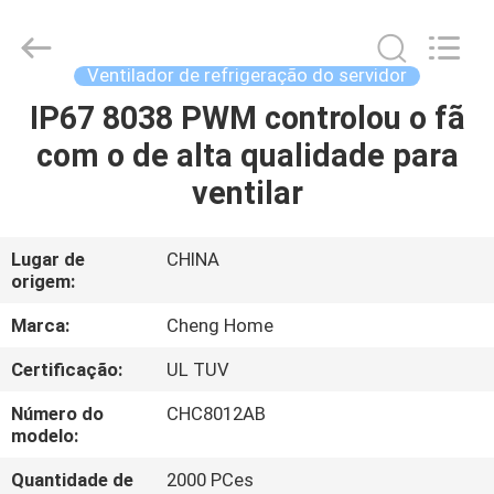
2026
Cheng
Home
Electronics
Co.,Ltd.
Ventilador de refrigeração do servidor
All
Rights
IP67 8038 PWM controlou o fã
CASA
Reserved.
com o de alta qualidade para
PRODUTOS
ventilar
SHOW
Lugar de
CHINA
origem:
DE
RV
Marca:
Cheng Home
Certificação:
UL TUV
SOBRE
Número do
CHC8012AB
NÓS
modelo:
Quantidade de
2000 PCes