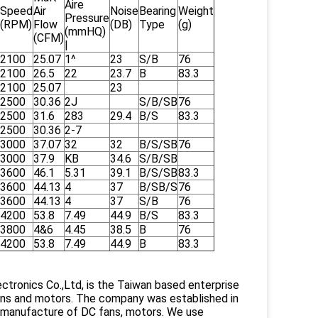
Aire
Speed
Air
Noise
Bearing
Weight
Pressure
(RPM)
Flow
(DB)
Type
(g)
(mmHQ)
(CFM)
|
2100
25.07
1^
23
S/B
76
2100
26.5
22
23.7
B
83.3
2100
25.07
23
2500
30.36
2J
S/B/SB
76
2500
31.6
283
29.4
B/S
83.3
2500
30.36
2-7
3000
37.07
32
32
B/S/SB
76
3000
37.9
KB
34.6
S/B/SB
3600
46.1
5.31
39.1
B/S/SB
83.3
3600
44.13
4
37
B/SB/S
76
3600
44.13
4
37
S/B
76
4200
53.8
7.49
44.9
B/S
83.3
3800
4&6
4.45
38.5
B
76
4200
53.8
7.49
44.9
B
83.3
ctronics Co.,Ltd, is the Taiwan based enterprise
fans and motors. The company was established in
d manufacture of DC fans, motors. We use