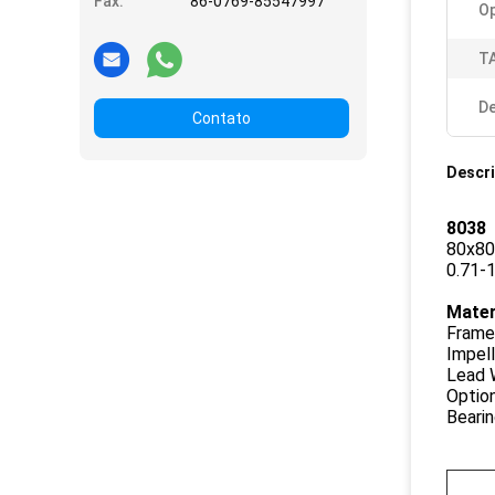
Fax:
86-0769-85547997
O
T
De
Contato
Descr
8038
80x8
0.71-
Mater
Frame
Impel
Lead 
Option
Bearin