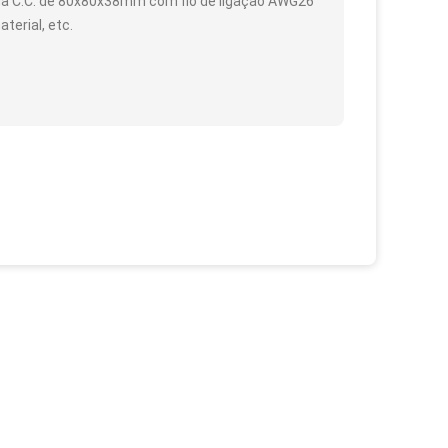
o da C.C. de 80x80x38mm com fio de ligação AWG26
terial, etc.