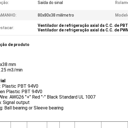
pção:
Saída do sinal
Rolam
AMANHO:
80x80x38 milímetro
Model
Ventilador de refrigeração axial da C.C. de PBT
stacar:
Ventilador de refrigeração axial da C.C. de PW
ição de produto
0x38 mm
1.25 m3/min
ial
: Plastic PBT 94V0
len Plastic PBT 94V0
Wire: AWG26 "+" Red "-" Black Standard UL 1007
: Signal output
g: Ball bearing or Sleeve bearing