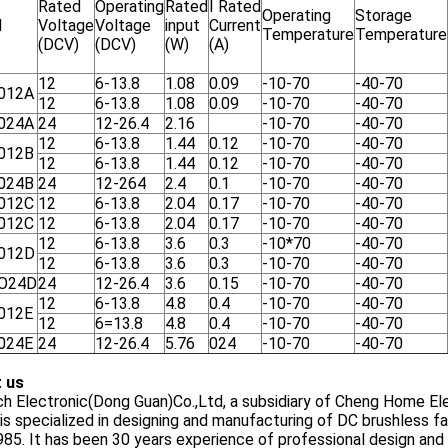
Rated
Operating
Rated
I Rated
Operating
Storage
l
Voltage
Voltage
input
Current
Temperature
Temperature
(DCV)
(DCV)
(W)
(A)
12
6-13.8
1.08
0.09
-10-70
-40-70
012A
12
6-13.8
1.08
0.09
-10-70
-40-70
024A
24
12-26.4
2.16
-10-70
-40-70
12
6-13.8
1.44
0.12
-10-70
-40-70
012B
12
6-13.8
1.44
0.12
-10-70
-40-70
024B
24
12-264
2.4
0.1
-10-70
-40-70
012C
12
6-13.8
2.04
0.17
-10-70
-40-70
012C
12
6-13.8
2.04
0.17
-10-70
-40-70
12
6-13.8
3.6
0.3
-10*70
-40-70
012D
12
6-13.8
3.6
0.3
-10-70
-40-70
O24D
24
12-26.4
3.6
0.15
-10-70
-40-70
12
6-13.8
4.8
0.4
-10-70
-40-70
012E
12
6=13.8
4.8
0.4
-10-70
-40-70
024E
24
12-26.4
5.76
024
-10-70
-40-70
 us
ch Electronic(Dong Guan)Co.,Ltd, a subsidiary of Cheng Home Ele
is specialized in designing and manufacturing of DC brushless 
85. It has been 30 years experience of professional design an