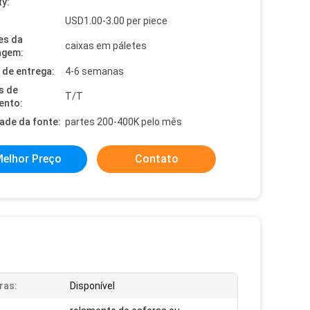
ty:
USD1.00-3.00 per piece
es da
caixas em páletes
agem:
de entrega:
4-6 semanas
s de
T/T
ento:
dade da fonte:
partes 200-400K pelo mês
elhor Preço
Contato
ras:
Disponível