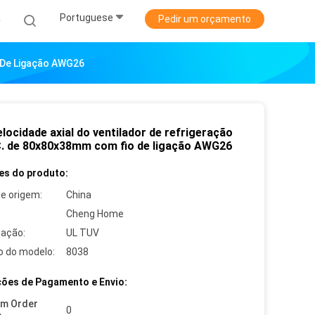
Portuguese
a
Pedir um orçamento
o De Ligação AWG26
elocidade axial do ventilador de refrigeração
C. de 80x80x38mm com fio de ligação AWG26
es do produto:
de origem:
China
Cheng Home
cação:
UL TUV
 do modelo:
8038
ões de Pagamento e Envio:
um Order
0