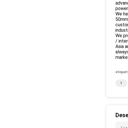
advan
power 
We ha
50mm. 
custo
indust
We pro
/ inte
Asia a
always
marke
etiquet
1
Dese