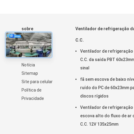
sobre
Ventilador de refrigeração d
Casa
C.C.
Produtos
Ventilador de refrigeração
Sobre nós
C.C. da saída PBT 60x23m
Notícia
sinal
Sitemap
fã sem escova de baixo nív
Site para celular
ruído do PC de 60x23mm p
Política de
discos rígidos
Privacidade
Ventilador de refrigeraçã
escova alto do fluxo de ar 
C.C. 12V 135x25mm