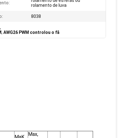
rolamento de esferas ou
ento:
rolamento de luva
o:
8038
,
M
,
AWG26 PWM controlou o fã
Max,
MaK