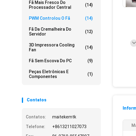
Fã Mais Fresco Do
(14)
Processador Central
PWM Controlou O Fã
(14)
Fã Da Cremalheira Do
(12)
Servidor
3D Impressora Cooling
(14)
Fan
Fã Sem Escova Do PC
(9)
Peças Eletrônicas E
(1)
Componentes
Contatos
Infor
Contatos:
maitekemtk
Ma
Telefone:
+8613211027073