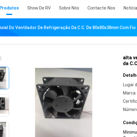
Produtos
Show De RV
Sobre Nós
Contacte-Nos
Notíci
Axial Do Ventilador De Refrigeração Da C.C. De 80x80x38mm Com Fi
alta v
da C.
Detalh
Lugar 
Marca:
Certifi
Número
Condiç
Minim