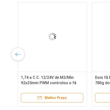
1,74 a C.C. 12/24V de M3/Min
Dois fã
FS
92x25mm PWM controlou o fã
780g do
para o computador
CHA172
Melhor Preço