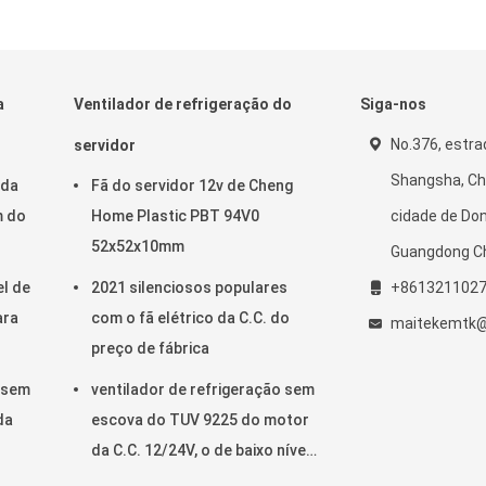
a
Ventilador de refrigeração do
Siga-nos
No.376, estra
servidor
Shangsha, Ch
 da
Fã do servidor 12v de Cheng
m do
Home Plastic PBT 94V0
cidade de Do
52x52x10mm
Guangdong C
el de
2021 silenciosos populares
+861321102
ara
com o fã elétrico da C.C. do
maitekemtk@
preço de fábrica
o sem
ventilador de refrigeração sem
da
escova do TUV 9225 do motor
da C.C. 12/24V, o de baixo nível
de ruído e o razoável do preço