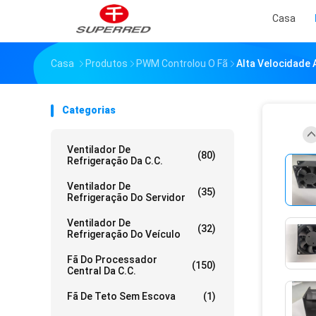
Casa
Casa
Produtos
PWM Controlou O Fã
Alta Velocidade 
Categorias
Ventilador De
(80)
Refrigeração Da C.C.
Ventilador De
(35)
Refrigeração Do Servidor
Ventilador De
(32)
Refrigeração Do Veículo
Fã Do Processador
(150)
Central Da C.C.
Fã De Teto Sem Escova
(1)