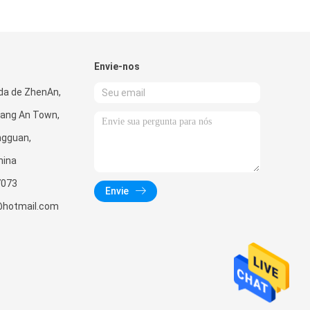
Envie-nos
da de ZhenAn,
ang An Town,
ngguan,
hina
7073
Envie
hotmail.com