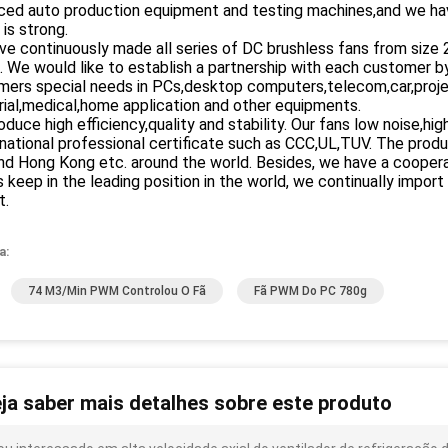
ced auto production equipment and testing machines,and we hav
is strong.
ve continuously made all series of DC brushless fans from si
We would like to establish a partnership with each customer by
mers special needs in PCs,desktop computers,telecom,car,proje
rial,medical,home application and other equipments.
duce high efficiency,quality and stability. Our fans low noise,h
rnational professional certificate such as CCC,UL,TUV. The prod
nd Hong Kong etc. around the world. Besides, we have a coopera
 keep in the leading position in the world, we continually imp
t.
a:
74 M3/Min PWM Controlou O Fã
Fã PWM Do PC 780g
ja saber mais detalhes sobre este produto