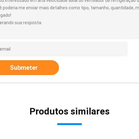
ou interessado em alta velocidade axial do ventilador de refrigeraçã
ê poderia me enviar mais detalhes como tipo, tamanho, quantidade, ma
igado!
erando sua resposta.
Submeter
Produtos similares