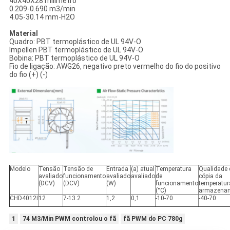
40X40X28 milímetro
0.209-0.690 m3/min
4.05-30.14 mm-H2O
Material
Quadro: PBT termoplástico de UL 94V-O
Impellen PBT termoplástico de UL 94V-O
Bobina: PBT termoplástico de UL 94V-O
Fio de ligação: AWG26, negativo preto vermelho do fio do positivo
do fio (+) (-)
Modelo
Tensão
Tensão de
Entrada
(a) atual
Temperatura
Qualidade 
avaliado
funcionamento
avaliado
avaliado
de
cópia da
(DCV)
(DCV)
(W)
funcionamento
temperatur
(°C)
armazena
CHD4012I
12
7-13.2
1,2
0,1
-10-70
-40-70
1
74 M3/Min PWM controlou o fã
fã PWM do PC 780g