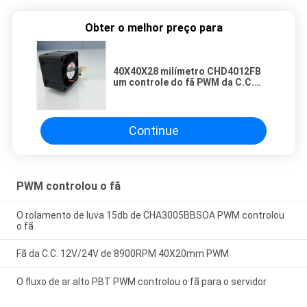
Obter o melhor preço para
40X40X28 milímetro CHD4012FB
um controle do fã PWM da C.C.
12V
Continue
PWM controlou o fã
O rolamento de luva 15db de CHA3005BBSOA PWM controlou
o fã
Fã da C.C. 12V/24V de 8900RPM 40X20mm PWM
O fluxo de ar alto PBT PWM controlou o fã para o servidor