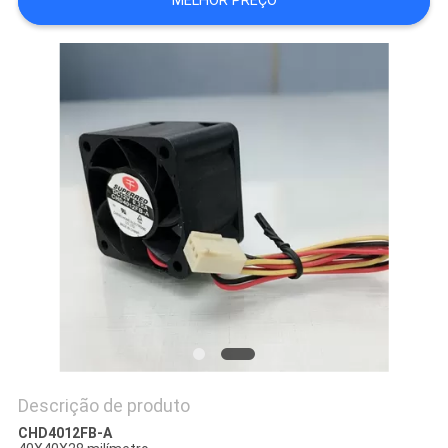
MELHOR PREÇO
UMAS
CITAÇÕES
MAPA
DO
SITE
PRIVACY
POLICY
Descrição de produto
CHD4012FB-A