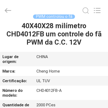
2026
Cheng
Home
Electronics
Co.,Ltd.
PWM controlou o fã
All
Rights
40X40X28 milímetro
CASA
Reserved.
CHD4012FB um controle do fã
PRODUTOS
PWM da C.C. 12V
SHOW
Lugar de
CHINA
origem:
DE
RV
Marca:
Cheng Home
Certificação:
UL TUV
SOBRE
Número do
CHD4012FB-A
NÓS
modelo:
Quantidade de
2000 PCes