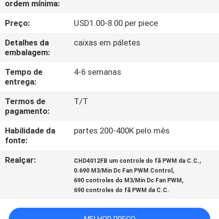
ordem mínima:
EXCURSÃO
DA
Preço:
USD1.00-8.00 per piece
FÁBRICA
Detalhes da
caixas em páletes
embalagem:
CONTROLE
Tempo de
4-6 semanas
entrega:
DA
Termos de
T/T
QUALIDADE
pagamento:
Habilidade da
partes 200-400K pelo mês
CONTACTE-
fonte:
NOS
Realçar:
,
CHD4012FB um controle do fã PWM da C.C.
,
0.690 M3/Min Dc Fan PWM Control
,
NOTÍCIA
690 controles do M3/Min Dc Fan PWM
690 controles do fã PWM da C.C.
PEÇA