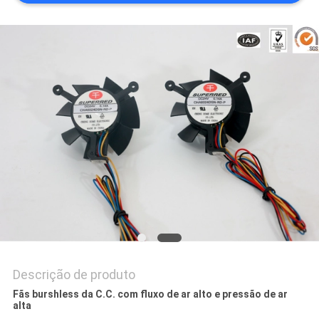
UMAS
CITAÇÕES
MAPA
DO
SITE
PRIVACY
POLICY
Descrição de produto
Fãs burshless da C.C. com fluxo de ar alto e pressão de ar
alta