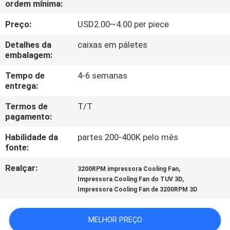
ordem mínima:
EXCURSÃO
DA
Preço:
USD2.00~4.00 per piece
FÁBRICA
Detalhes da
caixas em páletes
embalagem:
CONTROLE
Tempo de
4-6 semanas
entrega:
DA
Termos de
T/T
QUALIDADE
pagamento:
Habilidade da
partes 200-400K pelo mês
CONTACTE-
fonte:
NOS
Realçar:
,
3200RPM impressora Cooling Fan
,
Impressora Cooling Fan do TUV 3D
NOTÍCIA
Impressora Cooling Fan de 3200RPM 3D
MELHOR PREÇO
PEÇA