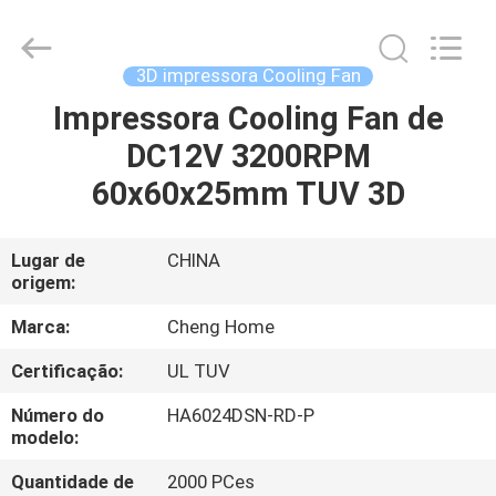
2026
Cheng
Home
Electronics
Co.,Ltd.
3D impressora Cooling Fan
All
Rights
Impressora Cooling Fan de
CASA
Reserved.
DC12V 3200RPM
PRODUTOS
60x60x25mm TUV 3D
SHOW
Lugar de
CHINA
origem:
DE
RV
Marca:
Cheng Home
Certificação:
UL TUV
SOBRE
Número do
HA6024DSN-RD-P
NÓS
modelo:
Quantidade de
2000 PCes