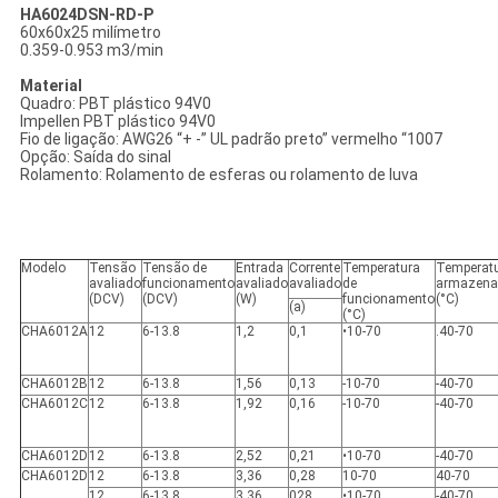
HA6024DSN-RD-P
60x60x25 milímetro
0.359-0.953 m3/min
Material
Quadro: PBT plástico 94V0
Impellen PBT plástico 94V0
Fio de ligação: AWG26 “+ -” UL padrão preto” vermelho “1007
Opção: Saída do sinal
Rolamento: Rolamento de esferas ou rolamento de luva
Modelo
Tensão
Tensão de
Entrada
Corrente
Temperatura
Temperatu
avaliado
funcionamento
avaliado
avaliado
de
armazena
(DCV)
(DCV)
(W)
funcionamento
(°C)
(a)
(°C)
CHA6012A
12
6-13.8
1,2
0,1
•10-70
.40-70
CHA6012B
12
6-13.8
1,56
0,13
-10-70
-40-70
CHA6012C
12
6-13.8
1,92
0,16
-10-70
-40-70
CHA6012D
12
6-13.8
2,52
0,21
•10-70
-40-70
CHA6012D
12
6-13.8
3,36
0,28
10-70
40-70
12
6-13.8
3,36
028
•10-70
-40-70