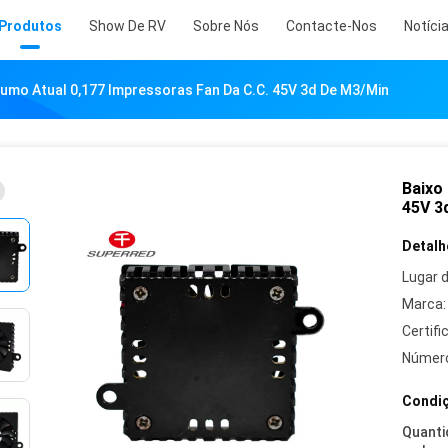
Produtos
Show De RV
Sobre Nós
Contacte-Nos
Notíci
umo Atual 0,177 Impressoras Fan Da C.C. 45V 3d De M3/Min
Baixo
45V 3
Detalh
Lugar 
Marca:
Certifi
Número
Condiç
Quanti