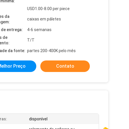
mínima:
USD1.00-8.00 per piece
es da
caixas em páletes
agem:
de entrega:
4-6 semanas
s de
T/T
ento:
dade da fonte:
partes 200-400K pelo mês
elhor Preço
Contato
ras:
disponível