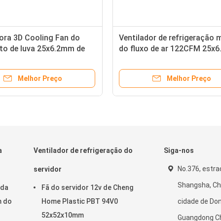
ora 3D Cooling Fan do
Ventilador de refrigeração
to de luva 25x6.2mm de
do fluxo de ar 122CFM 25x6
2V
milímetro DC5/12V 3d
Melhor Preço
Melhor Preço
a
Ventilador de refrigeração do
Siga-nos
No.376, estra
servidor
Shangsha, Ch
 da
Fã do servidor 12v de Cheng
m do
Home Plastic PBT 94V0
cidade de Do
52x52x10mm
Guangdong C