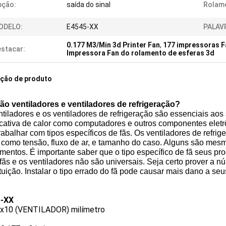
pção:
saída do sinal
Rolam
ODELO:
E4545-XX
PALAV
0.177 M3/Min 3d Printer Fan
,
177 impressoras F
stacar:
Impressora Fan do rolamento de esferas 3d
ição de produto
ão ventiladores e ventiladores de refrigeração?
ntiladores e os ventiladores de refrigeração são essenciais a
icativa de calor como computadores e outros componentes eletr
rabalhar com tipos específicos de fãs. Os ventiladores de refr
 como tensão, fluxo de ar, e tamanho do caso. Alguns são mesm
mentos. É importante saber que o tipo específico de fã seus pr
fãs e os ventiladores não são universais. Seja certo prover a
tuição. Instalar o tipo errado do fã pode causar mais dano a s
5-XX
x10 (VENTILADOR) milímetro