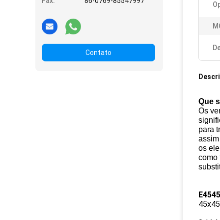
Fax:
86-0769-85547997
O
M
De
Contato
Descr
Que s
Os ve
signif
para t
assim
os ele
como 
substi
E454
45x45