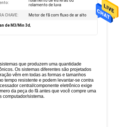
rolamento de esferas ou
ento:
rolamento de luva
RA CHAVE:
Motor de fã com fluxo de ar alto
an de M3/Min 3d
,
os sistemas que produzem uma quantidade
ônicos. Os sistemas diferentes são projetados
igeração vêm em todas as formas e tamanhos
o tempo resistente e podem levantar-se contra
ocessador central/componente eletrônico exige
 número da peça do fã antes que você compre uma
eus computador/sistema.