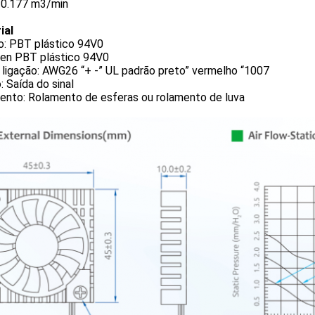
-0.177 m3/min
ial
o: PBT plástico 94V0
len PBT plástico 94V0
 ligação: AWG26 “+ -” UL padrão preto” vermelho “1007
 Saída do sinal
ento: Rolamento de esferas ou rolamento de luva