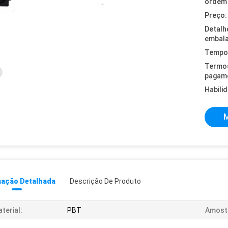
ordem 
Preço:
Detalh
embal
Tempo 
Termo
pagam
Habili
M
mação Detalhada
Descrição De Produto
terial:
PBT
Amost