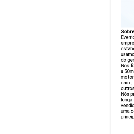
Sobre
Everri
empres
estabe
usamo
do ger
Nós f
a 50m
motor
carro,
outro
Nós pr
longa 
vendid
uma c
princi