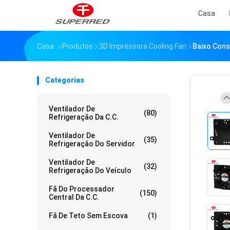
Casa
Casa
Produtos
3D Impressora Cooling Fan
Baixo Cons
Categorias
Ventilador De
(80)
Refrigeração Da C.C.
Ventilador De
(35)
Refrigeração Do Servidor
Ventilador De
(32)
Refrigeração Do Veículo
Fã Do Processador
(150)
Central Da C.C.
Fã De Teto Sem Escova
(1)