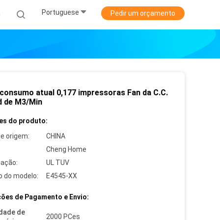
Portuguese
a
Pedir um orçamento
 consumo atual 0,177 impressoras Fan da C.C.
d de M3/Min
es do produto:
de origem:
CHINA
Cheng Home
cação:
UL TUV
 do modelo:
E4545-XX
ões de Pagamento e Envio:
dade de
2000 PCes