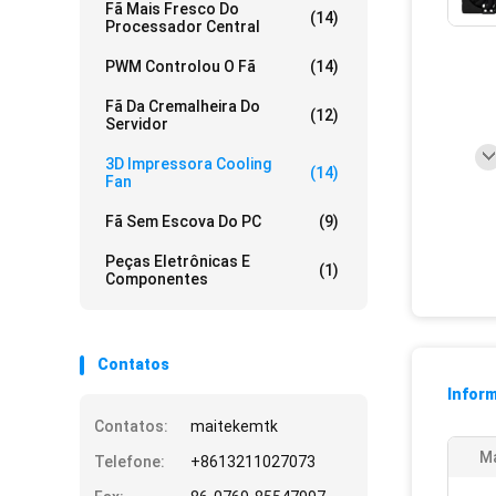
Fã Mais Fresco Do
(14)
Processador Central
PWM Controlou O Fã
(14)
Fã Da Cremalheira Do
(12)
Servidor
3D Impressora Cooling
(14)
Fan
Fã Sem Escova Do PC
(9)
Peças Eletrônicas E
(1)
Componentes
Contatos
Infor
Contatos:
maitekemtk
Ma
Telefone:
+8613211027073