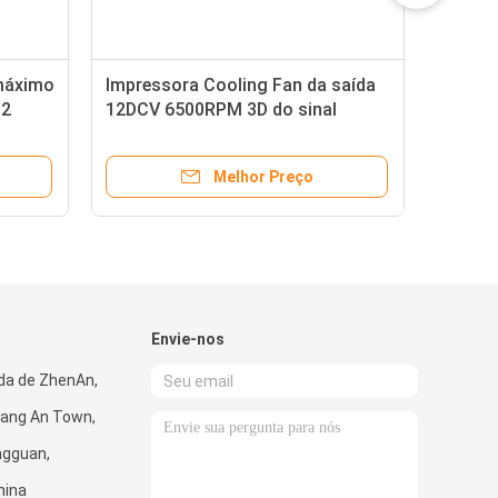
 máximo
Impressora Cooling Fan da saída
.2
12DCV 6500RPM 3D do sinal
Melhor Preço
Envie-nos
da de ZhenAn,
ang An Town,
ngguan,
hina