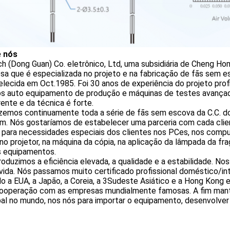
 nós
ch (Dong Guan) Co. eletrônico, Ltd, uma subsidiária de Cheng Ho
a que é especializada no projeto e na fabricação de fãs sem e
lecida em Oct.1985. Foi 30 anos de experiência do projeto profi
s auto equipamento de produção e máquinas de testes avançados
ente e da técnica é forte.
izemos continuamente toda a série de fãs sem escova da C.C
m. Nós gostaríamos de estabelecer uma parceria com cada clien
 para necessidades especiais dos clientes nos PCes, nos compu
 no projetor, na máquina da cópia, na aplicação da lâmpada da frag
s equipamentos.
oduzimos a eficiência elevada, a qualidade e a estabilidade. Nosso
vida. Nós passamos muito certificado profissional doméstico/in
o a EUA, a Japão, a Coreia, a 3Sudeste Asiático e a Hong Kong
ooperação com as empresas mundialmente famosas. A fim mant
pal no mundo, nos nós para importar o equipamento, desenvolver