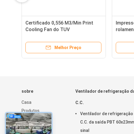
xo
Certificado 0,556 M3/Min Print
Impress
Cooling Fan do TUV
rolamen
DC5V/1
Melhor Preço
sobre
Ventilador de refrigeração d
Casa
C.C.
Produtos
Ventilador de refrigeração
Sobre nós
C.C. da saída PBT 60x23m
Notícia
sinal