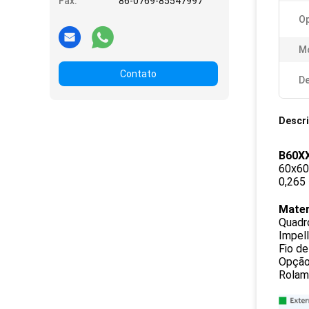
Fax:
86-0769-85547997
O
M
Contato
De
Descr
B60X
60x60
0,265
Mater
Quadr
Impel
Fio de
Opção:
Rolam