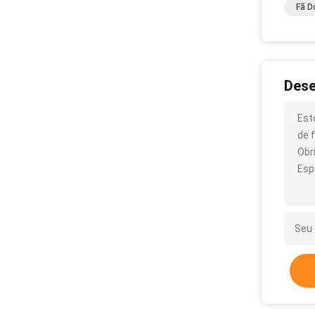
Fã D
Dese
Est
de 
Obr
Esp