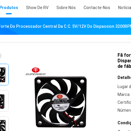
Produtos
Show De RV
Sobre Nós
Contacte-Nos
Notíci
Forte Do Processador Central Da C.C. 5V/12V Do Dispassion 3200R
Fã fo
Dispa
de fáb
Detalh
Lugar 
Marca:
Certifi
Número
Condiç