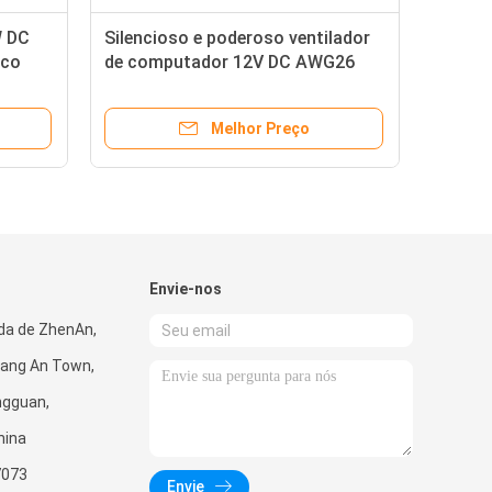
W DC
Silencioso e poderoso ventilador
ico
de computador 12V DC AWG26
Leadwire para resfriamento
Melhor Preço
Envie-nos
da de ZhenAn,
ang An Town,
ngguan,
hina
7073
Envie