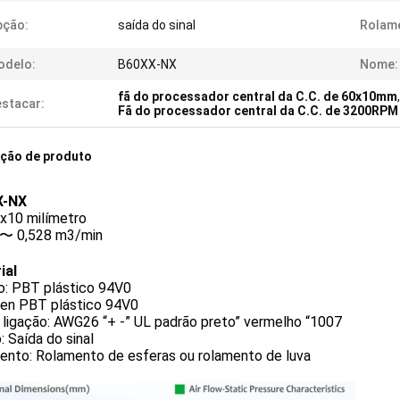
pção:
saída do sinal
Rolam
odelo:
B60XX-NX
Nome:
fã do processador central da C.C. de 60x10mm
stacar:
Fã do processador central da C.C. de 3200RP
ição de produto
X-NX
x10 milímetro
 〜 0,528 m3/min
ial
o: PBT plástico 94V0
len PBT plástico 94V0
 ligação: AWG26 “+ -” UL padrão preto” vermelho “1007
 Saída do sinal
ento: Rolamento de esferas ou rolamento de luva