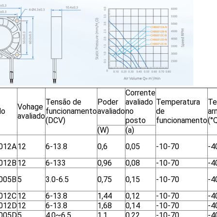
Corrente
Tensão de
Poder
avaliado
Temperatura
Te
Vohage
lo
funcionamento
avaliado
no
de
ar
avaliado
(DCV)
posto
funcionamento
(°
(W)
(a)
012A
12
6-13.8
0,6
0,05
-10-70
-4
012B
12
6-133
0,96
0,08
-10-70
-4
005B
5
3.0-6.5
0,75
0,15
-10-70
-4
012C
12
6-13.8
1,44
0,12
-10-70
-4
012D
12
6-13.8
1,68
0,14
-10-70
-4
005D
5
4.0~6.5
1,1
0,22
-10-70
-4