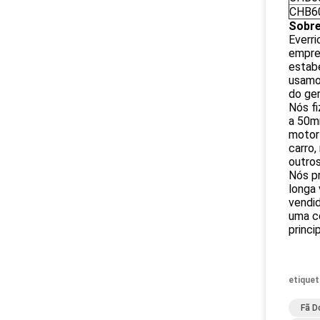
CHB6
Sobre
Everri
empres
estabe
usamo
do ger
Nós f
a 50m
motor
carro,
outro
Nós pr
longa 
vendid
uma c
princi
etiquet
Fã D