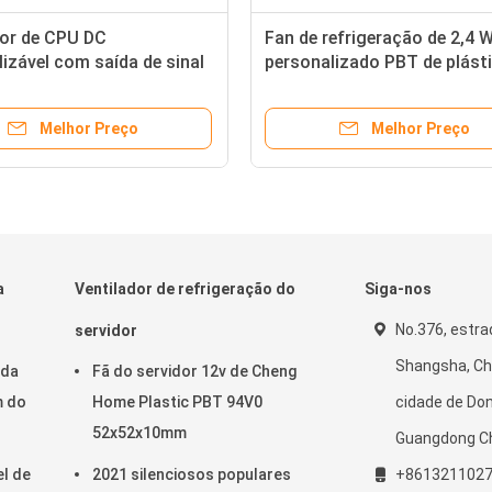
dor de CPU DC
Fan de refrigeração de 2,4 
izável com saída de sinal
personalizado PBT de plást
trole preciso
94V0 Frame CPU DC Fan
Melhor Preço
Melhor Preço
a
Ventilador de refrigeração do
Siga-nos
No.376, estra
servidor
Shangsha, Ch
 da
Fã do servidor 12v de Cheng
m do
Home Plastic PBT 94V0
cidade de Do
52x52x10mm
Guangdong C
el de
2021 silenciosos populares
+861321102