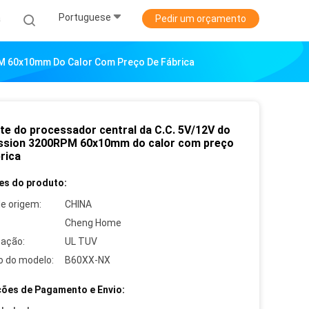
Portuguese
a
Pedir um orçamento
PM 60x10mm Do Calor Com Preço De Fábrica
rte do processador central da C.C. 5V/12V do
ssion 3200RPM 60x10mm do calor com preço
rica
es do produto:
de origem:
CHINA
Cheng Home
cação:
UL TUV
 do modelo:
B60XX-NX
ões de Pagamento e Envio: