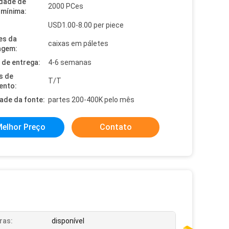
dade de
2000 PCes
mínima:
USD1.00-8.00 per piece
es da
caixas em páletes
agem:
de entrega:
4-6 semanas
s de
T/T
ento:
dade da fonte:
partes 200-400K pelo mês
elhor Preço
Contato
ras:
disponível