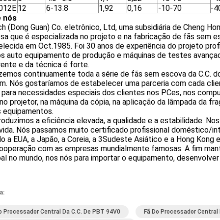
012E
12
6-13.8
1,92
0,16
-10-70
-4
 nós
ch (Dong Guan) Co. eletrônico, Ltd, uma subsidiária de Cheng Ho
a que é especializada no projeto e na fabricação de fãs sem e
lecida em Oct.1985. Foi 30 anos de experiência do projeto profi
s auto equipamento de produção e máquinas de testes avançados
ente e da técnica é forte.
izemos continuamente toda a série de fãs sem escova da C.C
m. Nós gostaríamos de estabelecer uma parceria com cada clien
 para necessidades especiais dos clientes nos PCes, nos compu
 no projetor, na máquina da cópia, na aplicação da lâmpada da frag
s equipamentos.
oduzimos a eficiência elevada, a qualidade e a estabilidade. Nosso
vida. Nós passamos muito certificado profissional doméstico/in
o a EUA, a Japão, a Coreia, a 3Sudeste Asiático e a Hong Kong
ooperação com as empresas mundialmente famosas. A fim mant
pal no mundo, nos nós para importar o equipamento, desenvolver
a:
o Processador Central Da C.C. De PBT 94V0
Fã Do Processador Central