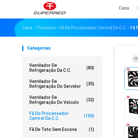
Casa
Casa
Produtos
Fã Do Processador Central Da C.C.
Fã 
Categorias
Ventilador De
(80)
Refrigeração Da C.C.
Ventilador De
(35)
Refrigeração Do Servidor
Ventilador De
(32)
Refrigeração Do Veículo
Fã Do Processador
(150)
Central Da C.C.
Fã De Teto Sem Escova
(1)