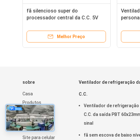
or
fã silencioso super do
Ventila
177
processador central da C.C. 5V
personal
23.5db para caixas do
para con
computador
Melhor Preço
sobre
Ventilador de refrigeração d
Casa
C.C.
Produtos
Ventilador de refrigeração
Sobre nós
C.C. da saída PBT 60x23m
Notícia
sinal
Sitemap
fã sem escova de baixo nív
Site para celular