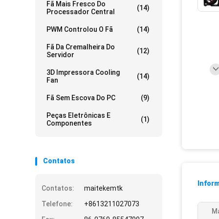
Fã Mais Fresco Do
(14)
Processador Central
PWM Controlou O Fã
(14)
Fã Da Cremalheira Do
(12)
Servidor
3D Impressora Cooling
(14)
Fan
Fã Sem Escova Do PC
(9)
Peças Eletrônicas E
(1)
Componentes
Contatos
Infor
Contatos:
maitekemtk
Telefone:
+8613211027073
Ma