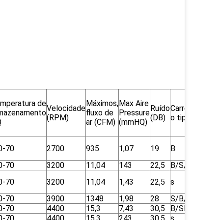
mperatura de
Máximos,
Max Aire
Velocidade
Ruído
Carregando
Pe
mazenamento
fluxo de
Pressure
(RPM)
(DB)
o tipo
I (
Q
ar (CFM)
(mmHQ)
0-70
2700
935
1,07
19
B
26
0-70
3200
11,04
143
22,5
B/S/SB
26
0-70
3200
11,04
1,43
22,5
s
26
0-70
3900
1348
1,98
28
S/B/S8
26
0-70
4400
15,3
7,43
30,5
B/SB/S
26
0-70
4400
15,3
243
30,5
s
26