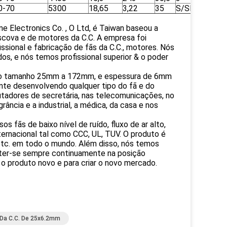
0-70
5300
18,65
3,22
35
S/SB/B
26
me Electronics Co. , O Ltd, é Taiwan baseou a
scova e de motores da C.C. A empresa foi
ssional e fabricação de fãs da C.C., motores. Nós
, e nós temos profissional superior & o poder
. do tamanho 25mm a 172mm, e espessura de 6mm
te desenvolvendo qualquer tipo do fã e do
tadores de secretária, nas telecomunicações, no
rância e a industrial, a médica, da casa e nos
s fãs de baixo nível de ruído, fluxo de ar alto,
ternacional tal como CCC, UL, TUV. O produto é
 etc. em todo o mundo. Além disso, nós temos
er-se sempre continuamente na posição
 o produto novo e para criar o novo mercado.
 Da C.C. De 25x6.2mm